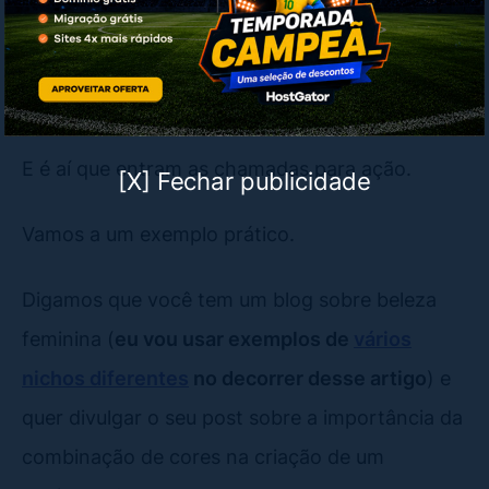
Os seus posts de redes sociais devem ser
como traillers para os artigos do seu blog)
.
E é aí que entram as chamadas para ação.
[X] Fechar publicidade
Vamos a um exemplo prático.
Digamos que você tem um blog sobre beleza
feminina (
eu vou usar exemplos de
vários
nichos diferentes
no decorrer desse artigo
) e
quer divulgar o seu post sobre a importância da
combinação de cores na criação de um