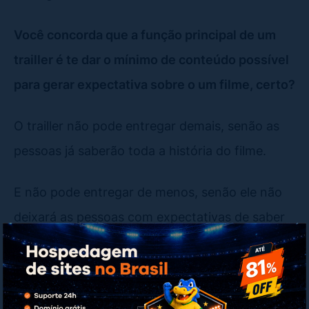
Você concorda que a função principal de um
trailler é te dar o mínimo de conteúdo possível
para gerar expectativa sobre o um filme, certo?
O trailler não pode entregar demais, senão as
pessoas já saberão toda a história do filme.
E não pode entregar de menos, senão ele não
deixará as pessoas com expectativas de saber
o que acontece.
Onde eu quero chegar com toda essa
conversa?