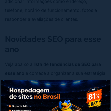
adicionar informações como endereço,
telefone, horário de funcionamento, fotos e
responder a avaliações de clientes.
Novidades SEO para esse
ano
Veja abaixo a lista de
tendências de SEO para
esse ano
e comece a organizar a sua estratégia
agora mesmo. Quanto antes fizer isso, maiores
e mais rápidos serão os resultados como mais
tráfego e mais vendas.