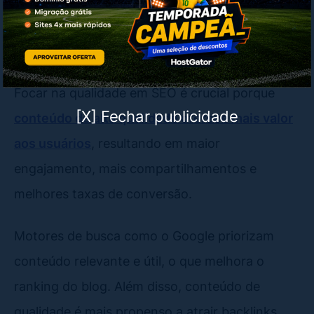
1. Mudanças na produção de
conteúdo: utilidade e não
quantidade
Focar na qualidade em SEO é crucial porque
[X] Fechar publicidade
conteúdo de alta qualidade oferece mais valor
aos usuários
, resultando em maior
engajamento, mais compartilhamentos e
melhores taxas de conversão.
Motores de busca como o Google priorizam
conteúdo relevante e útil, o que melhora o
ranking do blog. Além disso, conteúdo de
qualidade é mais propenso a atrair backlinks