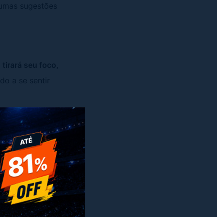
gumas sugestões
 tirará seu foco,
do a se sentir
x
te tentará a vê-lo.
or na sala, deixe
ela cheia.
ples demais, acaba