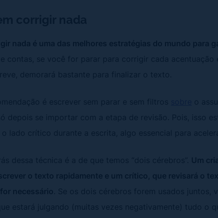
em corrigir nada
igir nada é uma das melhores estratégias do mundo para g
 de contas, se você for parar para corrigir cada acentuação 
eve, demorará bastante para finalizar o texto.
omendação é escrever sem parar e sem filtros
sobre
o assu
 só depois se importar com a etapa de revisão. Pois, isso es
 o lado crítico durante a escrita, algo essencial para aceler
trás dessa técnica é a de que temos “dois cérebros”.
Um cria
crever o texto rapidamente e um crítico, que revisará o text
for necessário
. Se os dois cérebros forem usados juntos, 
que estará julgando (muitas vezes negativamente) tudo o q