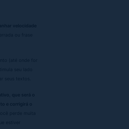
anhar velocidade
errada ou frase
nto (até onde for
timula seu lado
ar seus textos.
tivo, que será o
o e corrigirá o
você perde muita
ue estiver