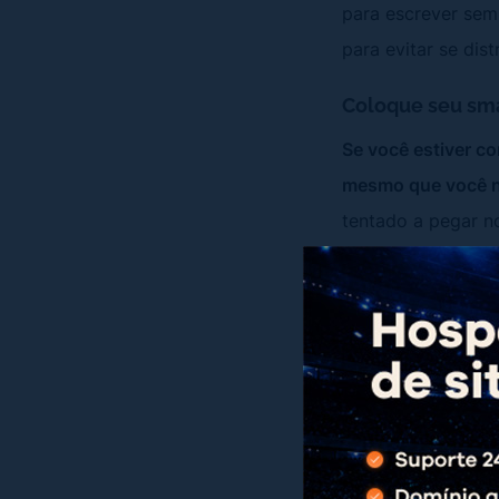
para escrever sem
para evitar se dis
Coloque seu sm
Se você estiver co
mesmo que você n
tentado a pegar no
“Não é só colocar 
O ideal é colocar
o celular no quart
Ative o modo te
Para evitar ficar 
Normalmente, isso 