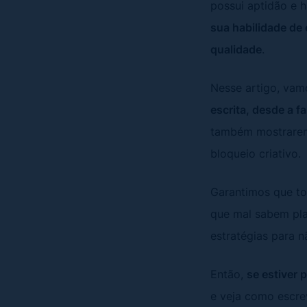
possui aptidão e 
sua habilidade de 
qualidade
.
Nesse artigo, va
escrita, desde a f
também mostraremos
bloqueio criativo.
Garantimos que tod
que mal sabem pla
estratégias para 
Então,
se estiver 
e veja como escr