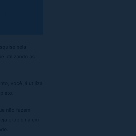
squise pela
ue utilizando as
to, você já utiliza
mpleto.
que não fazem
 veja problema em
ade.