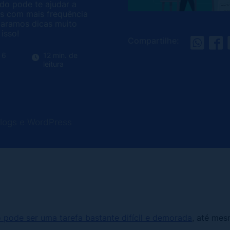
ido pode te ajudar a
s com mais frequência
paramos dicas muito
isso!
Compartilhe:
 6
12 min. de
leitura
Blogs e WordPress
 pode ser uma tarefa bastante difícil e demorada
, até me