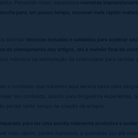
hábito. Pensando nisso, separamos
maneiras impressionant
escrita para, em pouco tempo, escrever mais rápido materia
mos abordar
técnicas testadas e validadas para acelerar se
ase do planejamento dos artigos, até a revisão final do con
 métodos de estimulação da criatividade para facilitar a 
o o conteúdo que traremos aqui servirá tanto para bloguei
nejar seu conteúdo, quanto para blogueiros experientes, 
não perder tanto tempo na criação de artigos.
preparado para ter uma escrita realmente produtiva e aceler
ever mais rápido, porém mantendo a qualidade (ou até m