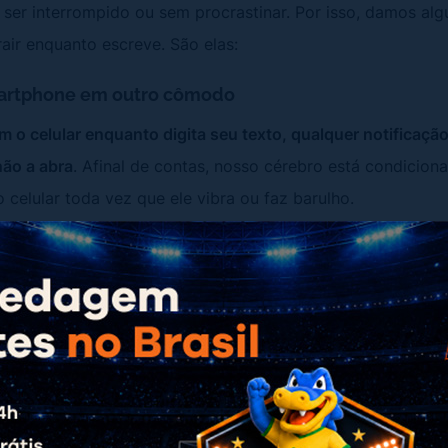
 ser interrompido ou sem procrastinar. Por isso, damos al
trair enquanto escreve. São elas:
artphone em outro cômodo
m o celular enquanto digita seu texto, qualquer notificação
ão a abra
. Afinal de contas, nosso cérebro está condiciona
 celular toda vez que ele vibra ou faz barulho.
no silencioso?”. Não, porque ele estará acessível e também 
 em outro cômodo. Por exemplo, se escreve com o computad
o e vice-versa.
la cheia do seu editor de texto ou navegador
flutuando entre as abas do seu navegador, ative o modo de t
é feito pela tecla de atalho F11
. Essa atitude, por ser sim