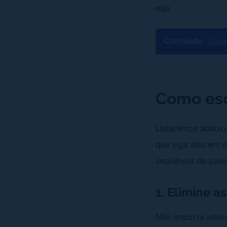
ela).
Conteúdo
[Exibi
Como esc
Listaremos abaix
que siga eles em o
sequência de pass
1. Elimine a
Não importa utiliz