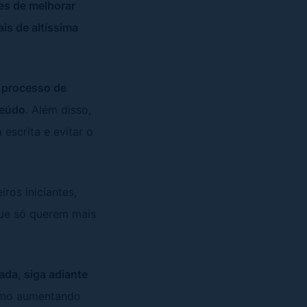
es de melhorar
is de altíssima
u processo de
teúdo
. Além disso,
escrita e evitar o
ros iniciantes,
que só querem mais
ada, siga adiante
esmo aumentando