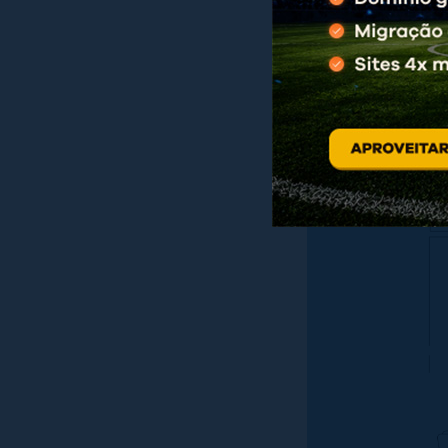
sendo ignorada pe
durante a escrita 
2. “Roube” 