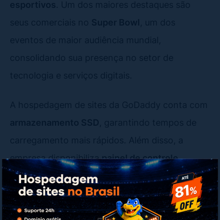
esportivos
. Um dos maiores destaques são
seus comerciais no
Super Bowl
, um dos
eventos de maior audiência mundial,
consolidando sua presença no setor de
tecnologia e serviços digitais.
A hospedagem de sites da GoDaddy conta com
armazenamento SSD
, garantindo tempos de
carregamento mais rápidos. Além disso, a
empresa disponibiliza
painel de controle
cPanel
, suporte a
PHP e MySQL
, além de
instalação facilitada do WordPress
.