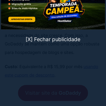
Outros diferenciais incluem
certificado SSL
gratuito
para maior segurança,
backup diário
para proteção de dados e
recursos de
escalabilidade
, permitindo upgrades conforme
a necessidade do site cresce. Com isso, a
[X] Fechar publicidade
GoDaddy se mantém como uma opção robusta
para hospedagem de blogs e sites.
Custo
: Equivalente a R$ 15,99 por mês
usando
este cupom de desconto
.
Visitar site da
GoDaddy