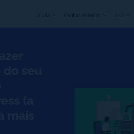
Ajuda
Ganhar Dinheiro
SEO
azer
 do seu
o
ess (a
a mais