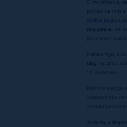
O WordPress é, se
popular de toda a
realizar backup n
recuperável
, em c
problemas causado
Neste artigo, dis
blog
, incluindo q
for necessário.
Pedimos atenção a
acessado futurame
servidor para outr
Acredite, a simple