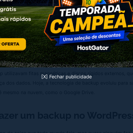
stalação do WordPress.
s possua a função de exportar e importar, que acaba se
ecessário realizar a cópia de segurança completa para gara
ivos sejam guardados e protegidos para eventuais problem
kups são comuns independentes do sistema. Desde o iníc
pias de segurança existem. Na década de 50, por exemplo
p utilizavam fitas magnéticas e discos rígidos externos, 
[X] Fechar publicidade
ça dos dados. Hoje, a tecnologia de backup evoluiu para s
é mesmo na nuvem, como o Google Drive.
fazer um backup no WordPres
ipo de coisa que todo mundo fala, mas quase ninguém faz. 