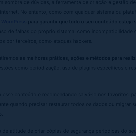
m sombra de dúvidas, a ferramenta de criação e gestão de
 internet. No entanto, como com qualquer sistema ou plat
o WordPress
para garantir que todo o seu conteúdo esteja 
aso de falhas do próprio sistema, como incompatibilidade d
s por terceiros, como ataques hackers.
cutiremos
as melhores práticas, ações e métodos para reali
uestões como periodização, uso de plugins específicos e r
 esse conteúdo e recomendando salvá-lo nos favoritos, pa
nte quando precisar restaurar todos os dados ou migrar 
o.
s de atitude de criar cópias de segurança periódicas do seu