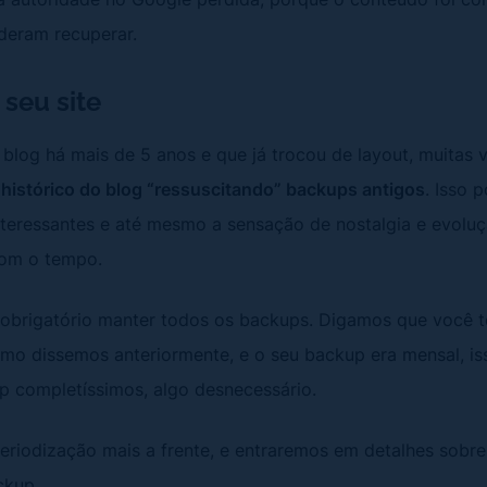
deram recuperar.
 seu site
log há mais de 5 anos e que já trocou de layout, muitas
 histórico do blog “ressuscitando” backups antigos
. Isso 
interessantes e até mesmo a sensação de nostalgia e evolu
com o tempo.
 obrigatório manter todos os backups. Digamos que você 
omo dissemos anteriormente, e o seu backup era mensal, is
p completíssimos, algo desnecessário.
eriodização mais a frente, e entraremos em detalhes sobr
ckup.