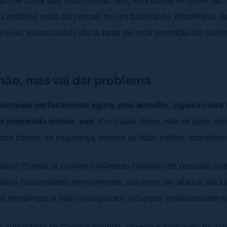
 motivos reais do porquê ter um backup no WordPress. S
iviais, essas razões são a base de toda proteção de conte
não, mas vai dar problema
cionando perfeitamente agora, mas acredite, alguma coisa
 preparado estiver, pior
. Por causa disso, não se iluda c
 crie cópias de segurança mesmo se tudo estiver aparent
isso? Porque já ouvimos inúmeras histórias de pessoas qu
stava funcionando normalmente, sofreram um ataque hack
do WordPress e não conseguiram recuperar praticamente n
a autoridade no Google perdida, porque o conteúdo foi c