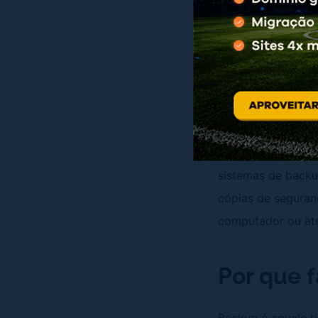
arquivos com a in
Embora o WordPres
“mini” backup,
é n
alterações e arqu
Lembrando que bac
computação, as có
sistemas de backu
cópias de seguran
computador ou at
Por que 
Backup é aquele t