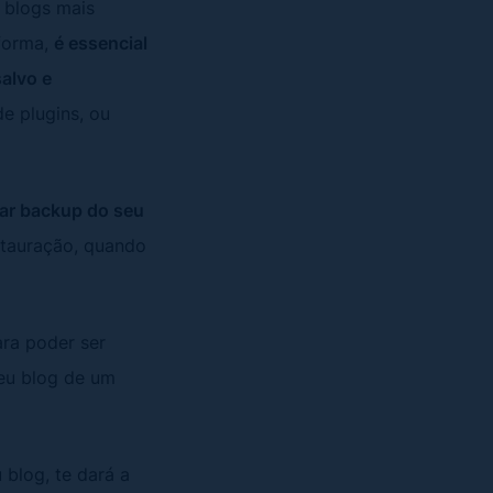
 blogs mais
aforma,
é essencial
salvo e
e plugins, ou
zar backup do seu
estauração, quando
ra poder ser
seu blog de um
 blog, te dará a