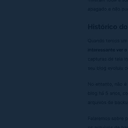
apagado e não pu
Histórico do
Quando temos um b
interessante ver o
capturas de tela 
seu blog evoluiu 
No entanto, não é
blog há 5 anos, c
arquivos de backu
Falaremos sobre p
os arquivos de ba