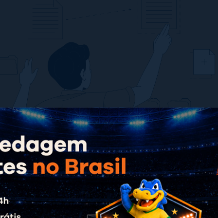
log
é uma cópia de segurança de todos os dados e arquivo
ndependente do CMS utilizado, sendo, no caso desse post,
os conteúdos publicados, como os artigos e páginas, confi
 o banco de dados, normalmente responsável por fazer a 