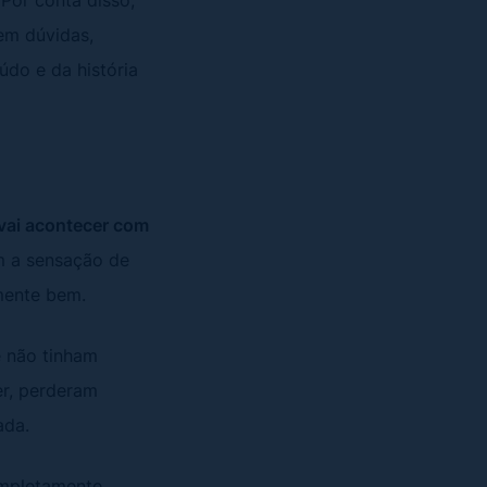
em dúvidas,
údo e da história
 vai acontecer com
om a sensação de
emente bem.
e não tinham
er, perderam
ada.
ompletamente