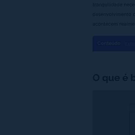
tranquilidade nec
desenvolvimento d
acontecem realme
Conteúdo
[Exibi
O que é 