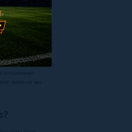
rvindo como um
ntir que todas as
as
.
io da
, os primeiros
que armazenavam
alvar dados no seu
s?
Por conta disso,