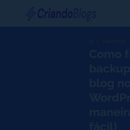
Segurança
Como f
backup
blog n
WordPr
maneir
fácil)