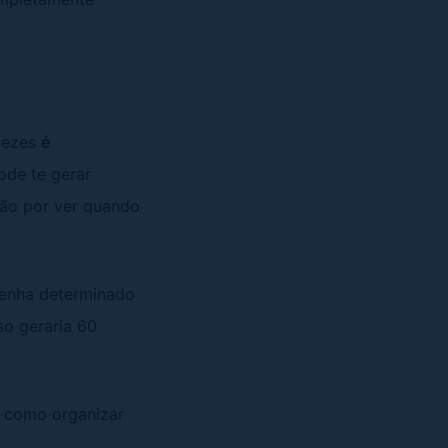
 vezes
é
pode te gerar
ção por ver quando
tenha determinado
so geraria 60
e como organizar