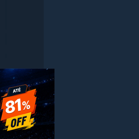
x
s associados a
 o WordPress.
gurações, imagens
ligação dos