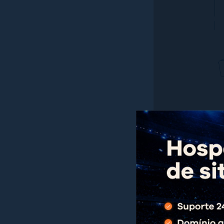
O
backup de um b
sua instalação
, i
Isso inclui todos 
enviadas e também