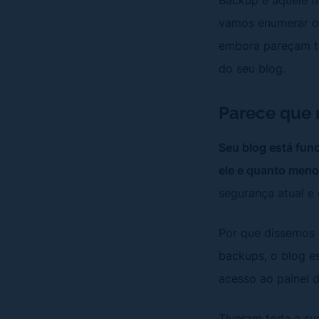
vamos enumerar os
embora pareçam tr
do seu blog.
Parece que 
Seu blog está fun
ele e quanto menos
segurança atual e
Por que dissemos 
backups, o blog e
acesso ao painel 
Tiveram toda a su