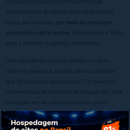
Os blogs corporativos oferecem muitas
oportunidades de vendas para as empresas
como, por exemplo,
por meio de posts que
contenham
call to action
, direcionando o leitor
para o produto ou serviço da empresa.
Uma das táticas comuns usadas no
call to
action
é oferecer a solução para o problema
que foi abordado na postagem. Por exemplo:
Uma empresa de produtos de lavagem faz uma
postagem em seu blog corporativo sobre
“Como as manchas de mofo se formam na
roupa e porque são perigosas”, e no final