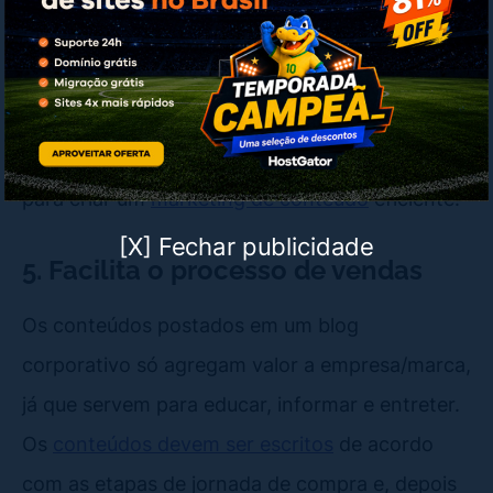
adiciona um
call to action
para um dos produtos
da empresa que foi desenvolvido especialmente
para tirar manchas de mofo das roupas.
Cada vez mais empresas estão adotando blogs
para criar um
marketing de conteúdo
eficiente.
[X] Fechar publicidade
5. Facilita o processo de vendas
Os conteúdos postados em um blog
corporativo só agregam valor a empresa/marca,
já que servem para educar, informar e entreter.
Os
conteúdos devem ser escritos
de acordo
com as etapas de jornada de compra e, depois