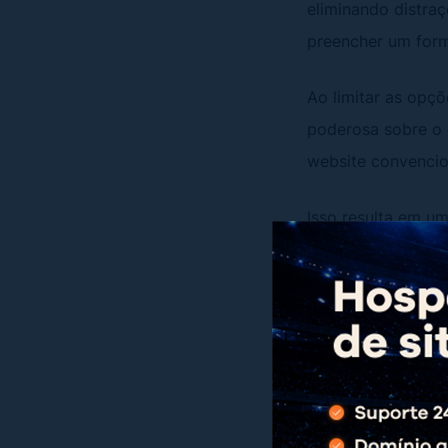
eliminando distra
preencher um form
Ao limitar as opçõ
poderosa sobre o 
website convencio
Isso resulta em u
clara e persuasiv
campanhas de mark
Quais os
Conheça os divers