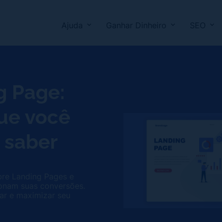
Ajuda
Ganhar Dinheiro
SEO
g Page:
ue você
 saber
re Landing Pages e
onam suas conversões.
zar e maximizar seu