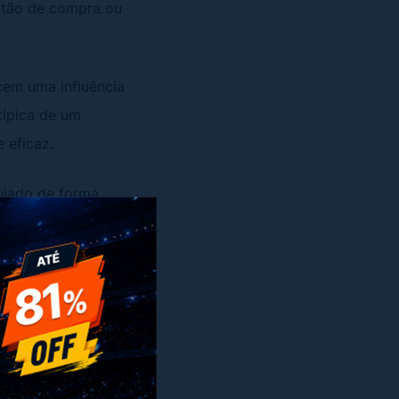
otão de compra ou
rcem uma influência
típica de um
e eficaz.
guiado de forma
x
resultados das
 eficaz em sua