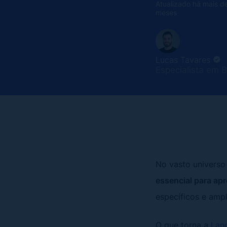
Atualizado há mais d
meses
Lucas Tavares
Especialista em 
No vasto univers
essencial para apr
específicos e amp
O que torna a
Lan