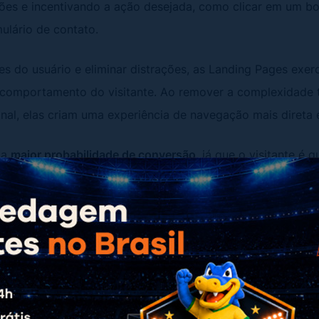
ções e incentivando a ação desejada, como clicar em um b
ulário de contato.
es do usuário e eliminar distrações, as Landing Pages exe
comportamento do visitante. Ao remover a complexidade 
nal, elas criam uma experiência de navegação mais direta 
ma
maior probabilidade de conversão
, já que o visitante é 
a para tomar uma ação específica, impulsionando assim os 
eting digital.
 tipos de Landing Pages?
os tipos de Landing Pages e aprenda a aplicá-los de forma