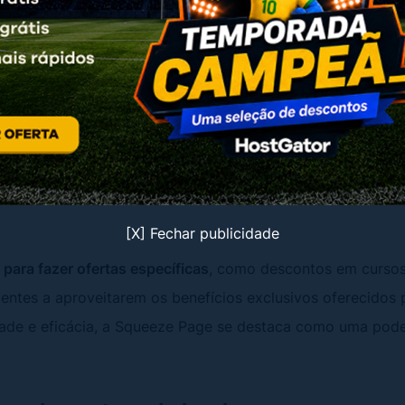
ting digital.
nding Pages
ais simples e eficazes de landing page é a Squeeze Page
.
 potencial cliente a uma ação desejada pela empresa, ela s
a para diversos propósitos. Desde estimular o interesse e
ar a base de seguidores no Instagram, essa página oferec
[X] Fechar publicidade
l para fazer ofertas específicas
, como descontos em cursos 
ientes a aproveitarem os benefícios exclusivos oferecidos
ade e eficácia, a Squeeze Page se destaca como uma pode