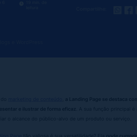
e 6
19 min. de
leitura
Compartilhe:
Blogs e WordPress
o do
marketing de conteúdo
,
a Landing Page se destaca co
esentar e ilustrar de forma eficaz
. A sua função principal é 
liar o alcance do público-alvo de um produto ou serviço.
ding Page
tão valiosa é sua versatilidade? Ela
pode cumprir