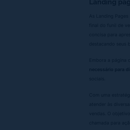
Landing pag
As Landing Pages 
final do funil de 
concisa para apre
destacando seus b
Embora a página de
necessário para di
sociais.
Com uma estratég
atender às divers
vendas. O objetivo
chamada para ação