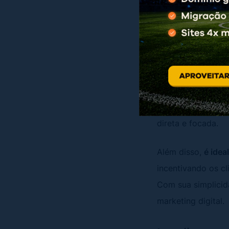
estratégia de marke
Squeeze La
Uma das formas
m
claro de induzir o
ferramenta valios
serviço até ampli
direta e focada.
Além disso,
é idea
incentivando os cl
Com sua simplicid
marketing digital.