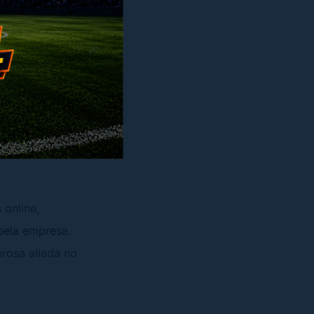
 Com o objetivo
e torna uma
m um produto ou
e uma abordagem
online,
 pela empresa.
rosa aliada no