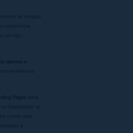
itantes ao estágio
ma plataforma
u serviço,
do apenas o
com evidências
anding Pages
para
 ou impulsionar as
deve conter uma
anizadas e