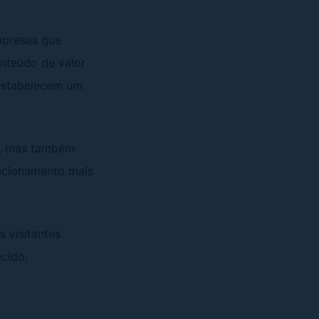
mpresas que
nteúdo de valor
 estabelecem um
, mas também
lacionamento mais
s visitantes
cido,