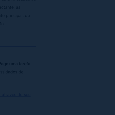
ctante, as
e principal, ou
ão.
Page uma tarefa
essidades de
através do seu