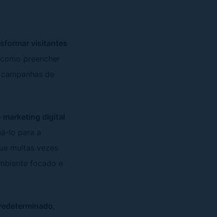
sformar visitantes
, como preencher
m campanhas de
marketing digital
ná-lo para a
que muitas vezes
biente focado e
predeterminado
,