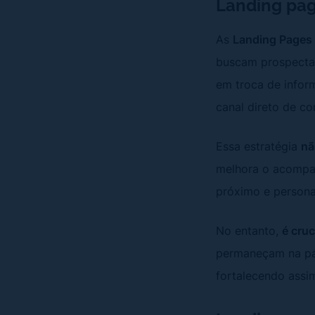
Landing pag
As
Landing Pages 
buscam prospectar
em troca de infor
canal direto de c
Essa estratégia
nã
melhora o acompan
próximo e persona
No entanto,
é cruc
permaneçam na pág
fortalecendo assi