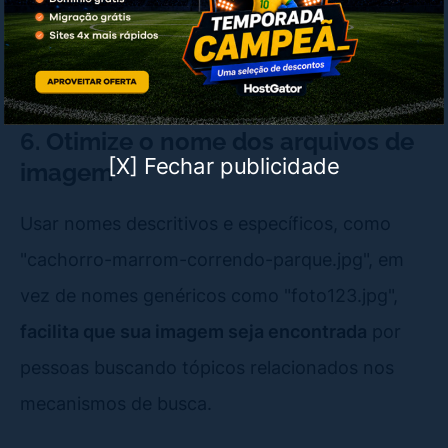
imagem gigante se ela vai aparecer pequena no
site. Por isso, verifique as dimensões antes de
enviar o arquivo.
6. Otimize o nome dos arquivos de
[X] Fechar publicidade
imagem
Usar nomes descritivos e específicos, como
"cachorro-marrom-correndo-parque.jpg", em
vez de nomes genéricos como "foto123.jpg",
facilita que sua imagem seja encontrada
por
pessoas buscando tópicos relacionados nos
mecanismos de busca.