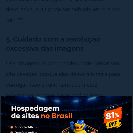
decorativa, o alt pode ser deixado em branco
(alt="").
5. Cuidado com a resolução
excessiva das imagens
Usar imagens muito grandes pode deixar seu
site devagar, porque elas demoram mais para
carregar. Isso é ruim para quem está
navegando, porque a página fica lenta.
Para evitar isso,
é importante usar imagens no
tamanho certo
. Não adianta colocar uma