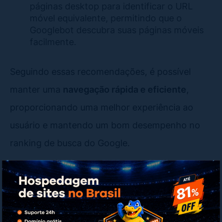
páginas desktop para identificar o URL
móvel equivalente, permitindo que o
Googlebot descubra suas páginas móveis
facilmente.
Seguindo essas recomendações, é possível
manter uma
navegação rápida e eficiente
,
proporcionando uma melhor experiência ao
usuário e mantendo um bom desempenho no
ranking de busca do Google.
6. Atraso no carregamento de
JavaScript
Carregar scripts JavaScript de forma