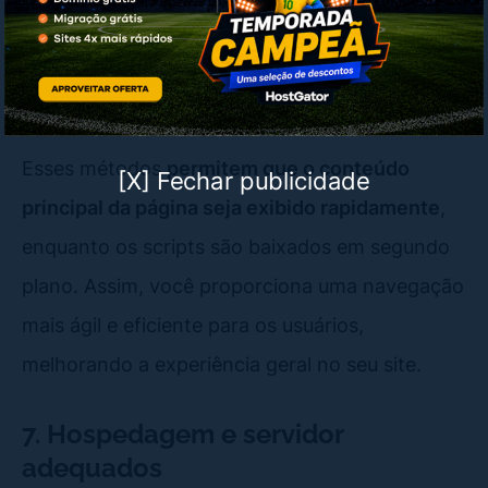
assíncrona
ou adiar o carregamento de scripts
não essenciais pode melhorar drasticamente o
desempenho do seu site.
Esses métodos
permitem que o conteúdo
[X] Fechar publicidade
principal da página seja exibido rapidamente
,
enquanto os scripts são baixados em segundo
plano. Assim, você proporciona uma navegação
mais ágil e eficiente para os usuários,
melhorando a experiência geral no seu site.
7. Hospedagem e servidor
adequados