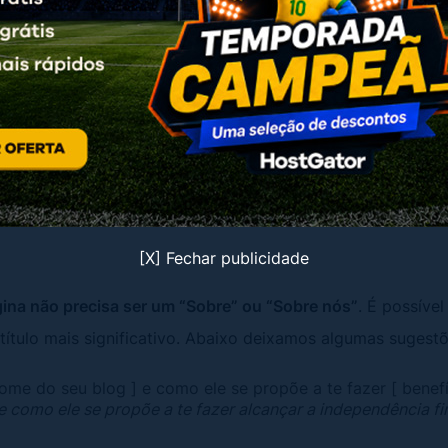
s específicas do que colocar na página sobre de um blog
. 
elhor. Entretanto, para facilitar blogueiros que estejam e
vemos uma estrutura simples capaz de te ajudar a escreve
[X] Fechar publicidade
gina não precisa ser um “Sobre” ou “Sobre nós”
. É possíve
ítulo mais significativo. Abaixo deixamos algumas sugestõ
ome do seu blog ] e como ele se propõe a te fazer [ benefíc
e como ele se propõe a te fazer alcançar a independência fi