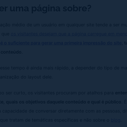
ter uma página sobre?
ção médio de um usuário em qualquer site tende a ser mui
m que
os visitantes desejam que a página carregue em men
 o suficiente para gerar uma primeira impressão do site
, 
o conteúdo
.
sse tempo é ainda mais rápido, a depender do tipo de ma
ganização do layout dele.
o ser curto, os visitantes procuram por atalhos para
ente
ite, quais os objetivos daquele conteúdo e qual é público
. 
a capacidade de conversar diretamente com as pessoas, di
que tratam de temáticas específicas e não sobre o
blog
.