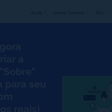
Ajuda
Ganhar Dinheiro
SEO
agora
iar a
"Sobre"
a para seu
com
s reais)