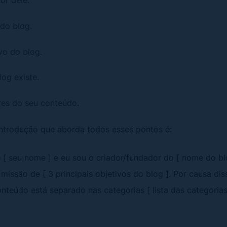
or dele.
do blog.
vo do blog.
og existe.
ares do seu conteúdo.
ntrodução que aborda todos esses pontos é:
 [ seu nome ] e eu sou o criador/fundador do [ nome do bl
issão de [ 3 principais objetivos do blog ]. Por causa di
nteúdo está separado nas categorias [ lista das categorias