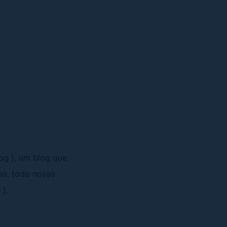
og ], um blog que
sso, todo nosso
 ].