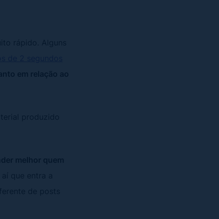
to rápido. Alguns
os de 2 segundos
tanto em relação ao
terial produzido
nder melhor quem
É aí que entra a
ferente de posts