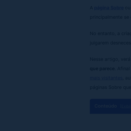
A
página Sobre
ou
principalmente se 
No entanto, a cria
julgarem desneces
Nesse artigo, ver
que parece
. Afina
mais visitantes
, a
páginas Sobre que
Conteúdo
[Exibi