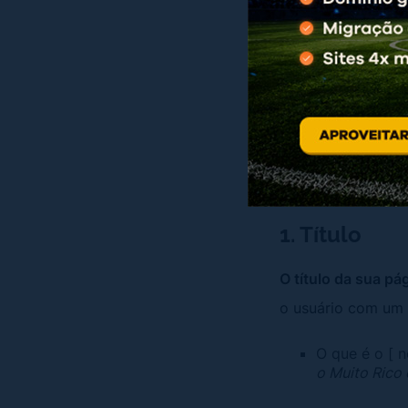
Não existem regra
forma que achar m
começar, desenvol
página.
1. Título
O título da sua pá
o usuário com um t
O que é o [ n
o Muito Rico 