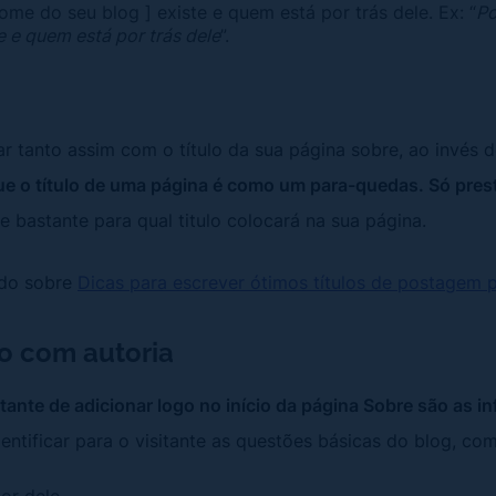
ome do seu blog ] existe e quem está por trás dele. Ex: “
Po
e e quem está por trás dele
”.
r tanto assim com o título da sua página sobre, ao invés 
e o título de uma página é como um para-quedas. Só presta
e bastante para qual titulo colocará na sua página.
údo sobre
Dicas para escrever ótimos títulos de postagem 
ão com autoria
tante de adicionar logo no início da página Sobre são as i
identificar para o visitante as questões básicas do blog, co