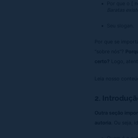
Por que o [ n
Baratas exist
Seu slogan.
Por que se importa
“sobre nós”?
Porqu
certo?
Logo, atent
Leia nosso conte
2. Introduç
Outra seção impor
autoria
. Ou seja, 