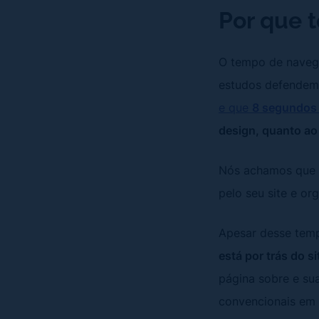
Por que 
O tempo de navega
estudos defende
e que
8 segundos é
design, quanto a
Nós achamos que e
pelo seu site e or
Apesar desse temp
está por trás do s
página sobre e su
convencionais em 