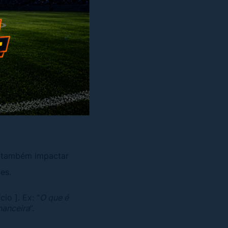
Cada site a cria da
m dúvidas de como
r sua própria
l também impactar
es.
io ]. Ex: “
O que é
nanceira
”.