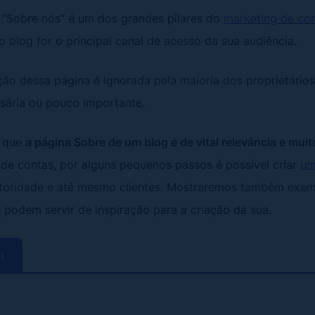
 “Sobre nós” é um dos grandes pilares do
marketing de co
o blog for o principal canal de acesso da sua audiência.
ção dessa página é ignorada pela maioria dos proprietários 
sária ou pouco importante.
á que
a página Sobre de um blog é de vital relevância e mui
l de contas, por alguns pequenos passos é possível criar
um
utoridade e até mesmo clientes. Mostraremos também exem
 podem servir de inspiração para a criação da sua.
r]