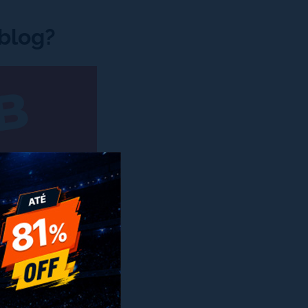
 blog?
x