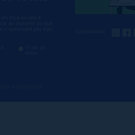
 um blog ou site é
icar ao visitante do que
o e quem está por trás
Compartilhe:
 6
11 min. de
leitura
Blogs e WordPress