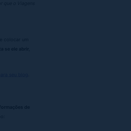
r que o Viagens
de colocar um
 se ele abrir,
para seu blog
.
nformações de
mo: