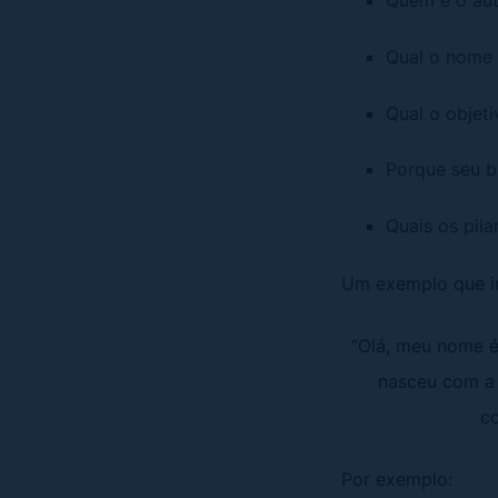
Quem é o aut
Qual o nome 
Qual o objeti
Porque seu bl
Quais os pil
Um exemplo que i
“Olá, meu nome é
nasceu com a m
co
Por exemplo: