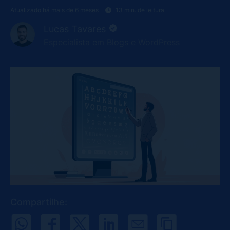
Atualizado há mais de 6 meses
13 min. de leitura
Lucas Tavares
Especialista em Blogs e WordPress
Compartilhe: