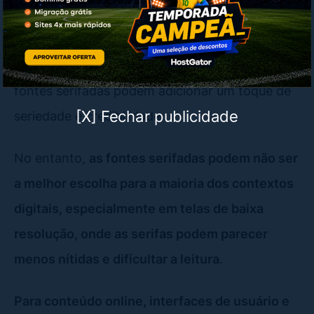
Sem falar que em documentos formais, como
dissertações acadêmicas e cartas oficiais, as
fontes serifadas podem adicionar um toque de
[X] Fechar publicidade
seriedade e credibilidade.
No entanto,
as fontes serifadas podem não ser
a melhor escolha para a maioria dos contextos
digitais, especialmente em telas de baixa
resolução, onde as serifas podem parecer
menos nítidas e dificultar a leitura
.
Para conteúdo online, interfaces de usuário e