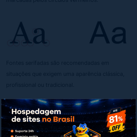
Fontes serifadas são recomendadas em
situações que exigem uma aparência clássica,
profissional ou tradicional.
Elas são ideais para textos longos impressos,
como livros e jornais
, porque as serifas
facilitam a leitura ao criar uma linha visual
contínua para os olhos seguirem.